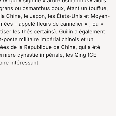
» (« gui » signifie « arbre osmanthus» alors
agrans ou osmanthus doux, étant un touffue,
la Chine, le Japon, les États-Unis et Moyen-
umées – appelé fleurs de cannelier « , ou »
tiser les thés certains). Guilin a également
poste militaire impérial chinois et un
mées de la République de Chine, qui a été
rnière dynastie impériale, les Qing (CE
oire intéressant.