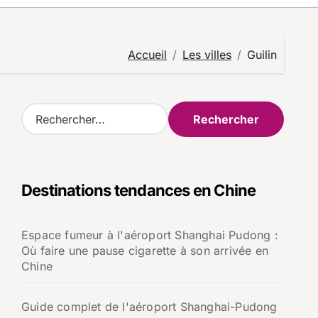
Accueil
Les villes
Guilin
R
e
c
h
e
Destinations tendances en Chine
r
c
h
Espace fumeur à l'aéroport Shanghai Pudong :
e
Où faire une pause cigarette à son arrivée en
r
Chine
:
Guide complet de l'aéroport Shanghai-Pudong