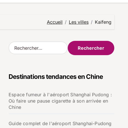
Accueil
Les villes
Kaifeng
R
e
c
h
e
Destinations tendances en Chine
r
c
h
Espace fumeur à l'aéroport Shanghai Pudong :
e
Où faire une pause cigarette à son arrivée en
r
Chine
:
Guide complet de l'aéroport Shanghai-Pudong