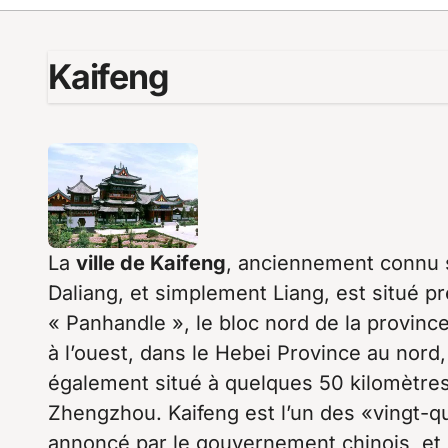
Kaifeng
La
ville de Kaifeng
, anciennement connu s
Daliang, et simplement Liang, est situé p
« Panhandle », le bloc nord de la province
à l’ouest, dans le Hebei Province au nord,
également situé à quelques 50 kilomètres à
Zhengzhou. Kaifeng est l’un des «vingt-qua
annoncé par le gouvernement chinois, et l