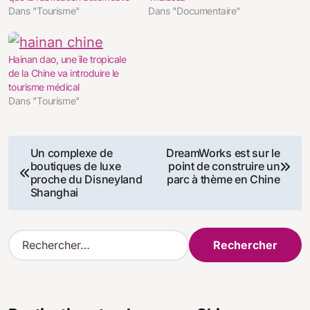
Dans "Tourisme"
Dans "Documentaire"
Hainan dao, une île tropicale
de la Chine va introduire le
tourisme médical
Dans "Tourisme"
Navigation
Un complexe de
DreamWorks est sur ​​le
boutiques de luxe
point de construire un
de
proche du Disneyland
parc à thème en Chine
Shanghai
l’article
R
e
c
h
e