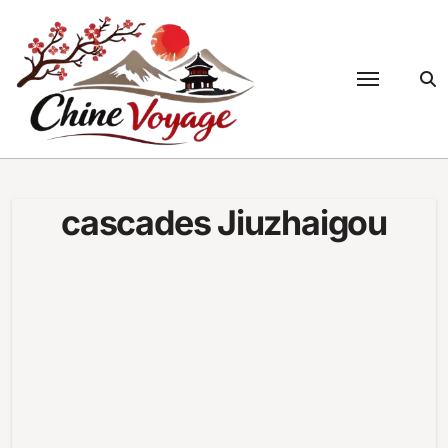
Passer
au
contenu
cascades Jiuzhaigou