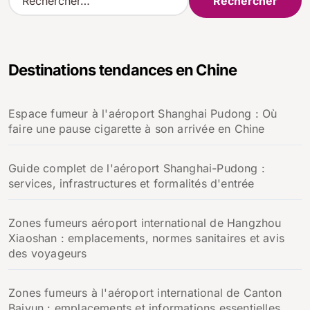
e
c
h
e
Destinations tendances en Chine
r
c
h
Espace fumeur à l'aéroport Shanghai Pudong : Où
e
faire une pause cigarette à son arrivée en Chine
r
:
Guide complet de l'aéroport Shanghai-Pudong :
services, infrastructures et formalités d'entrée
Zones fumeurs aéroport international de Hangzhou
Xiaoshan : emplacements, normes sanitaires et avis
des voyageurs
Zones fumeurs à l'aéroport international de Canton
Baiyun : emplacements et informations essentielles