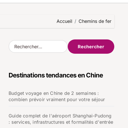
Accueil
Chemins de fer
R
e
c
h
e
Destinations tendances en Chine
r
c
h
Budget voyage en Chine de 2 semaines :
e
combien prévoir vraiment pour votre séjour
r
:
Guide complet de l'aéroport Shanghai-Pudong
: services, infrastructures et formalités d'entrée