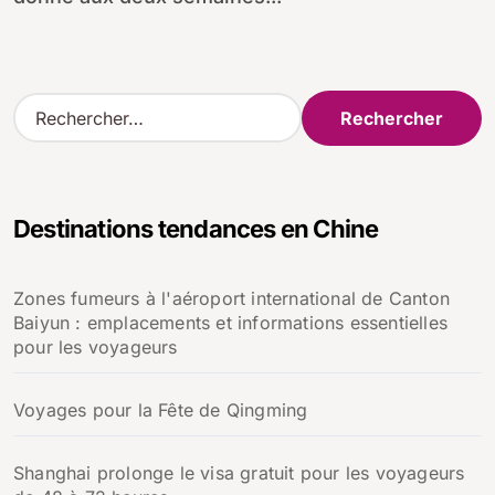
R
e
c
h
e
Destinations tendances en Chine
r
c
h
Zones fumeurs à l'aéroport international de Canton
e
Baiyun : emplacements et informations essentielles
r
pour les voyageurs
:
Voyages pour la Fête de Qingming
Shanghai prolonge le visa gratuit pour les voyageurs