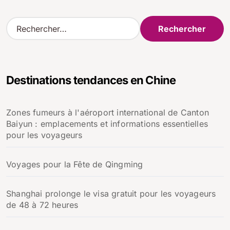
R
e
c
h
e
Destinations tendances en Chine
r
c
h
Zones fumeurs à l'aéroport international de Canton
e
Baiyun : emplacements et informations essentielles
r
pour les voyageurs
:
Voyages pour la Fête de Qingming
Shanghai prolonge le visa gratuit pour les voyageurs
de 48 à 72 heures