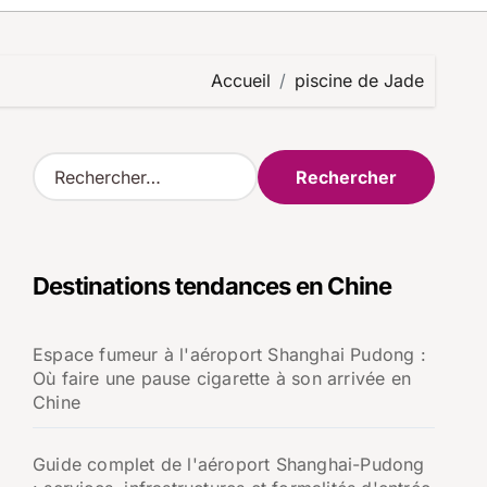
Accueil
piscine de Jade
R
e
c
h
e
Destinations tendances en Chine
r
c
h
Espace fumeur à l'aéroport Shanghai Pudong :
e
Où faire une pause cigarette à son arrivée en
r
Chine
:
Guide complet de l'aéroport Shanghai-Pudong