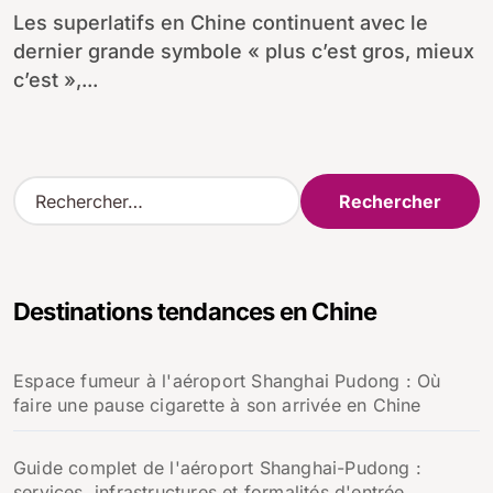
Les superlatifs en Chine continuent avec le
dernier grande symbole « plus c’est gros, mieux
c’est »,...
R
e
c
h
e
Destinations tendances en Chine
r
c
h
Espace fumeur à l'aéroport Shanghai Pudong : Où
e
faire une pause cigarette à son arrivée en Chine
r
:
Guide complet de l'aéroport Shanghai-Pudong :
services, infrastructures et formalités d'entrée