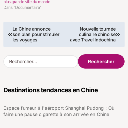
plus grande ville du monde
Dans "Documentaire"
Navigation
La Chine annonce
Nouvelle tournée
son plan pour stimuler
culinaire chinoise
de
les voyages
avec Travel Indochina
l’article
R
e
c
h
e
Destinations tendances en Chine
r
c
h
Espace fumeur à l'aéroport Shanghai Pudong : Où
e
faire une pause cigarette à son arrivée en Chine
r
: