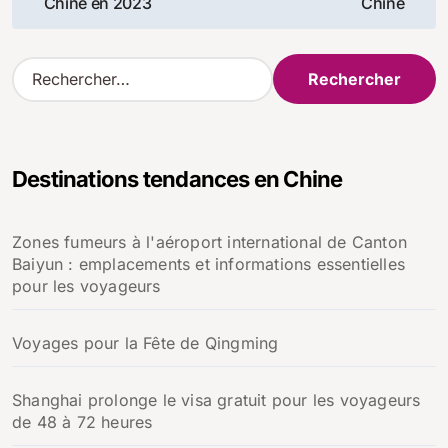
de
Chine en 2023
Chine
l’article
R
e
c
h
e
Destinations tendances en Chine
r
c
h
Zones fumeurs à l'aéroport international de Canton
e
Baiyun : emplacements et informations essentielles
r
pour les voyageurs
:
Voyages pour la Fête de Qingming
Shanghai prolonge le visa gratuit pour les voyageurs
de 48 à 72 heures