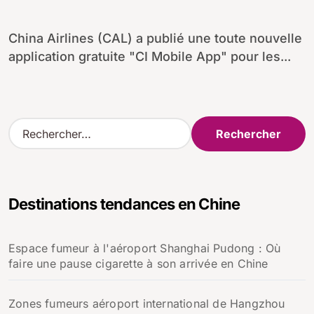
China Airlines (CAL) a publié une toute nouvelle
application gratuite "CI Mobile App" pour les...
R
e
c
h
e
Destinations tendances en Chine
r
c
h
Espace fumeur à l'aéroport Shanghai Pudong : Où
e
faire une pause cigarette à son arrivée en Chine
r
:
Zones fumeurs aéroport international de Hangzhou