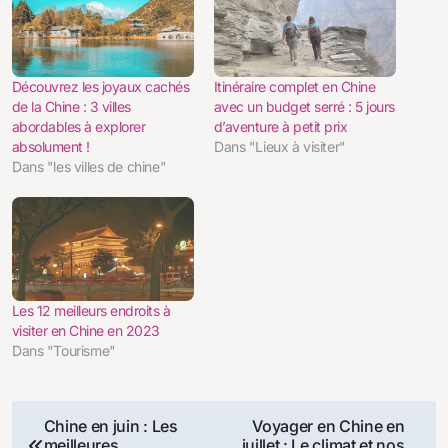
Découvrez les joyaux cachés
Itinéraire complet en Chine
de la Chine : 3 villes
avec un budget serré : 5 jours
abordables à explorer
d’aventure à petit prix
absolument !
Dans "Lieux à visiter"
Dans "les villes de chine"
Les 12 meilleurs endroits à
visiter en Chine en 2023
Dans "Tourisme"
Navigation
Chine en juin : Les
Voyager en Chine en
meilleures
juillet : Le climat et nos