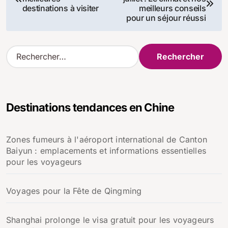
de
destinations à visiter
meilleurs conseils
pour un séjour réussi
l’article
R
e
c
h
e
Destinations tendances en Chine
r
c
h
Zones fumeurs à l'aéroport international de Canton
e
Baiyun : emplacements et informations essentielles
r
pour les voyageurs
:
Voyages pour la Fête de Qingming
Shanghai prolonge le visa gratuit pour les voyageurs