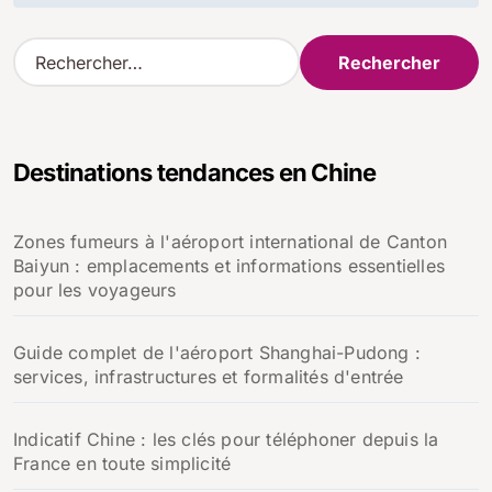
l’article
R
e
c
h
e
Destinations tendances en Chine
r
c
h
Zones fumeurs à l'aéroport international de Canton
e
Baiyun : emplacements et informations essentielles
r
pour les voyageurs
:
Guide complet de l'aéroport Shanghai-Pudong :
services, infrastructures et formalités d'entrée
Indicatif Chine : les clés pour téléphoner depuis la
France en toute simplicité