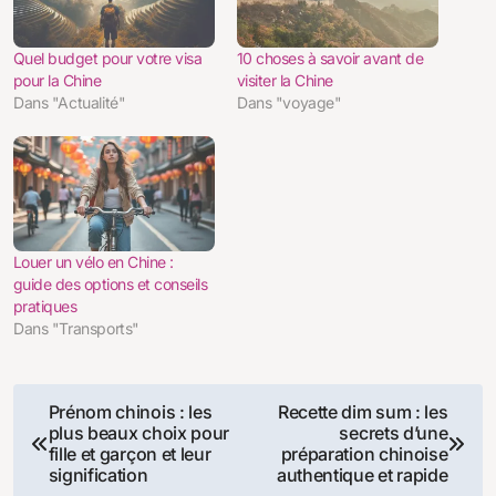
Quel budget pour votre visa
10 choses à savoir avant de
pour la Chine
visiter la Chine
Dans "Actualité"
Dans "voyage"
Louer un vélo en Chine :
guide des options et conseils
pratiques
Dans "Transports"
Navigation
Prénom chinois : les
Recette dim sum : les
plus beaux choix pour
secrets d’une
de
fille et garçon et leur
préparation chinoise
signification
authentique et rapide