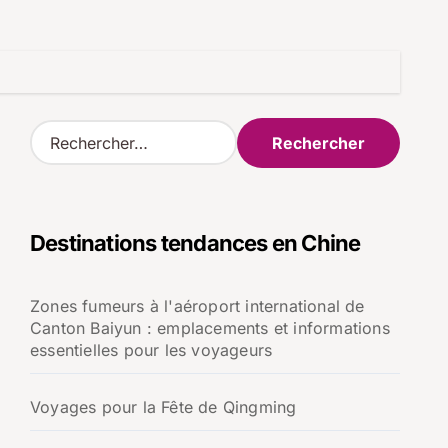
R
e
c
h
e
Destinations tendances en Chine
r
c
h
Zones fumeurs à l'aéroport international de
e
Canton Baiyun : emplacements et informations
r
essentielles pour les voyageurs
:
Voyages pour la Fête de Qingming