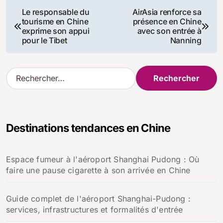
Navigation
Le responsable du
AirAsia renforce sa
tourisme en Chine
présence en Chine
de
exprime son appui
avec son entrée à
pour le Tibet
Nanning
l’article
R
e
c
h
e
Destinations tendances en Chine
r
c
h
Espace fumeur à l'aéroport Shanghai Pudong : Où
e
faire une pause cigarette à son arrivée en Chine
r
:
Guide complet de l'aéroport Shanghai-Pudong :
services, infrastructures et formalités d'entrée