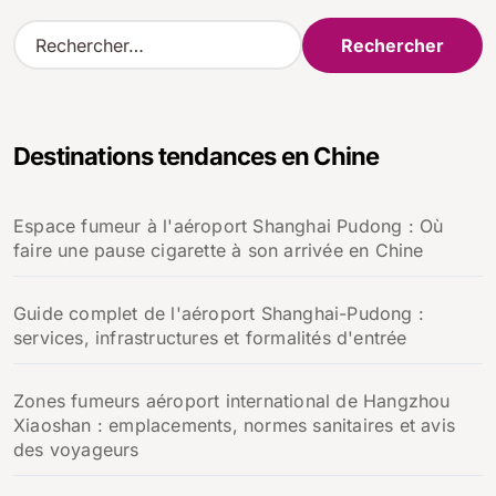
l’article
R
e
c
h
e
Destinations tendances en Chine
r
c
h
Espace fumeur à l'aéroport Shanghai Pudong : Où
e
faire une pause cigarette à son arrivée en Chine
r
:
Guide complet de l'aéroport Shanghai-Pudong :
services, infrastructures et formalités d'entrée
Zones fumeurs aéroport international de Hangzhou
Xiaoshan : emplacements, normes sanitaires et avis
des voyageurs