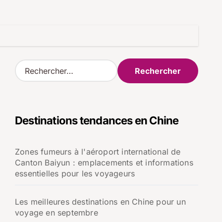
R
e
c
h
e
Destinations tendances en Chine
r
c
h
Zones fumeurs à l'aéroport international de
e
Canton Baiyun : emplacements et informations
r
essentielles pour les voyageurs
:
Les meilleures destinations en Chine pour un
voyage en septembre