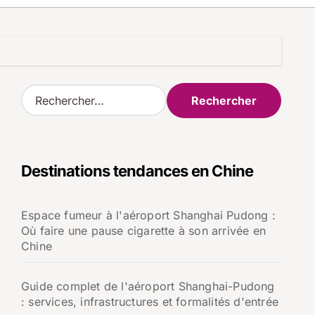
R
e
c
h
e
Destinations tendances en Chine
r
c
h
Espace fumeur à l'aéroport Shanghai Pudong :
e
Où faire une pause cigarette à son arrivée en
r
Chine
:
Guide complet de l'aéroport Shanghai-Pudong
: services, infrastructures et formalités d'entrée