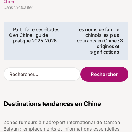
Chine
Dans "Actualité"
Navigation
Partir faire ses études
Les noms de famille
en Chine : guide
chinois les plus
de
pratique 2025-2026
courants en Chine :
origines et
l’article
significations
R
e
c
h
e
Destinations tendances en Chine
r
c
h
Zones fumeurs à l'aéroport international de Canton
e
Baiyun : emplacements et informations essentielles
r