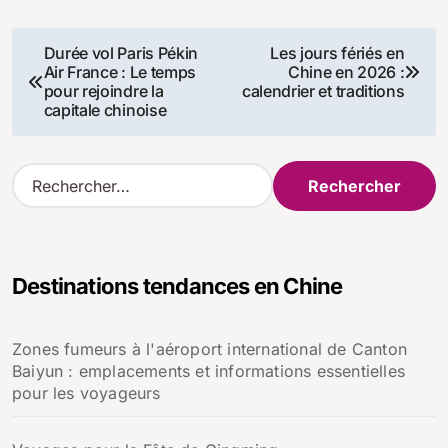
Navigation
Durée vol Paris Pékin
Les jours fériés en
Air France : Le temps
Chine en 2026 :
de
pour rejoindre la
calendrier et traditions
capitale chinoise
l’article
R
e
c
h
e
Destinations tendances en Chine
r
c
h
Zones fumeurs à l'aéroport international de Canton
e
Baiyun : emplacements et informations essentielles
r
pour les voyageurs
: