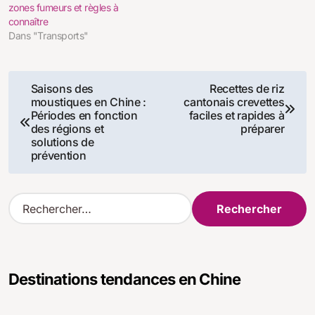
zones fumeurs et règles à
connaître
Dans "Transports"
Navigation
Saisons des
Recettes de riz
moustiques en Chine :
cantonais crevettes
de
Périodes en fonction
faciles et rapides à
des régions et
préparer
l’article
solutions de
prévention
R
e
c
h
e
Destinations tendances en Chine
r
c
h