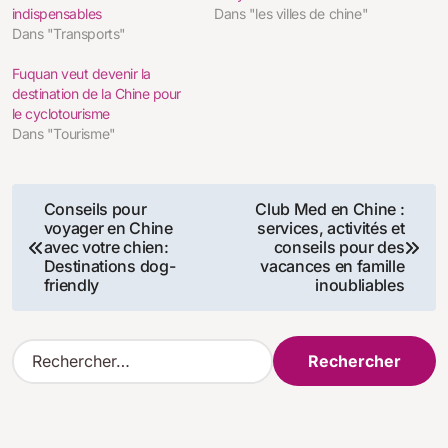
indispensables
Dans "les villes de chine"
Dans "Transports"
Fuquan veut devenir la
destination de la Chine pour
le cyclotourisme
Dans "Tourisme"
Navigation
Conseils pour
Club Med en Chine :
voyager en Chine
services, activités et
de
avec votre chien:
conseils pour des
Destinations dog-
vacances en famille
l’article
friendly
inoubliables
R
e
c
h
e