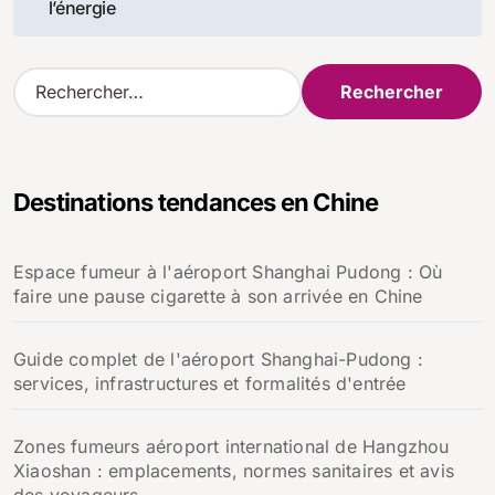
l’article
l’énergie
R
e
c
h
e
Destinations tendances en Chine
r
c
h
Espace fumeur à l'aéroport Shanghai Pudong : Où
e
faire une pause cigarette à son arrivée en Chine
r
:
Guide complet de l'aéroport Shanghai-Pudong :
services, infrastructures et formalités d'entrée
Zones fumeurs aéroport international de Hangzhou
Xiaoshan : emplacements, normes sanitaires et avis