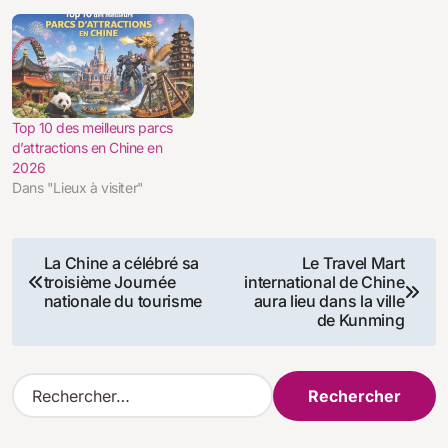
Top 10 des meilleurs parcs
d’attractions en Chine en
2026
Dans "Lieux à visiter"
Navigation
La Chine a célébré sa
Le Travel Mart
troisième Journée
international de Chine
de
nationale du tourisme
aura lieu dans la ville
de Kunming
l’article
R
e
c