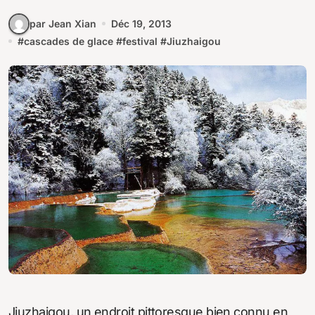
par Jean Xian
Déc 19, 2013
#
cascades de glace
#
festival
#
Jiuzhaigou
Jiuzhaigou, un endroit pittoresque bien connu en