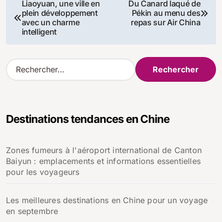
Navigation
Liaoyuan, une ville en
Du Canard laqué de
plein développement
Pékin au menu des
de
avec un charme
repas sur Air China
intelligent
l’article
R
e
c
h
e
Destinations tendances en Chine
r
c
h
Zones fumeurs à l'aéroport international de Canton
e
Baiyun : emplacements et informations essentielles
r
pour les voyageurs
:
Les meilleures destinations en Chine pour un voyage
en septembre