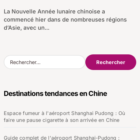
La Nouvelle Année lunaire chinoise a
commencé hier dans de nombreuses régions
d’Asie, avec un...
R
e
c
h
e
Destinations tendances en Chine
r
c
h
Espace fumeur à l'aéroport Shanghai Pudong : Où
e
faire une pause cigarette à son arrivée en Chine
r
:
Guide complet de l'aéroport Shanghai-Pudong :