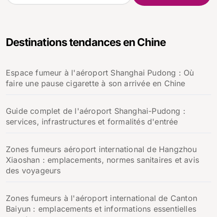
c
h
e
Destinations tendances en Chine
r
c
h
Espace fumeur à l'aéroport Shanghai Pudong : Où
e
faire une pause cigarette à son arrivée en Chine
r
:
Guide complet de l'aéroport Shanghai-Pudong :
services, infrastructures et formalités d'entrée
Zones fumeurs aéroport international de Hangzhou
Xiaoshan : emplacements, normes sanitaires et avis
des voyageurs
Zones fumeurs à l'aéroport international de Canton
Baiyun : emplacements et informations essentielles