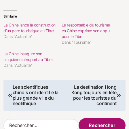
Similaire
La Chine lance la construction
Le responsable du tourisme
d’un parc touristique au Tibet
en Chine exprime son appui
Dans "Actualité"
pour le Tibet
Dans "Tourisme"
La Chine inaugure son
cinquième aéroport au Tibet
Dans "Actualité"
Navigation
Les scientifiques
La destination Hong
chinois ont identifié la
Kong toujours en tête
de
plus grande ville du
pour les touristes du
néolithique
continent
l’article
R
e