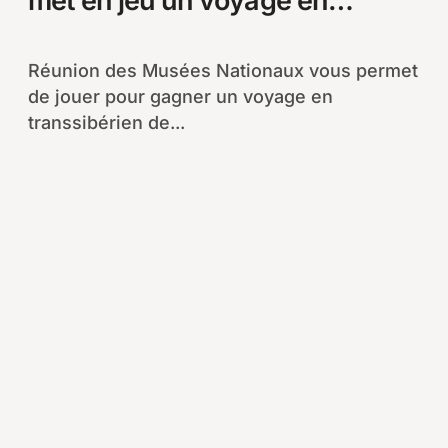
met en jeu un voyage en
transsibérien de Pékin à
Moscou
Réunion des Musées Nationaux vous permet
de jouer pour gagner un voyage en
transsibérien de...