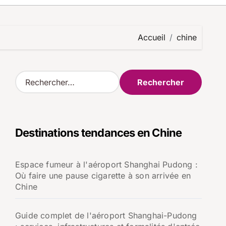
Accueil
chine
R
e
c
h
e
Destinations tendances en Chine
r
c
h
Espace fumeur à l'aéroport Shanghai Pudong :
e
Où faire une pause cigarette à son arrivée en
r
Chine
:
Guide complet de l'aéroport Shanghai-Pudong