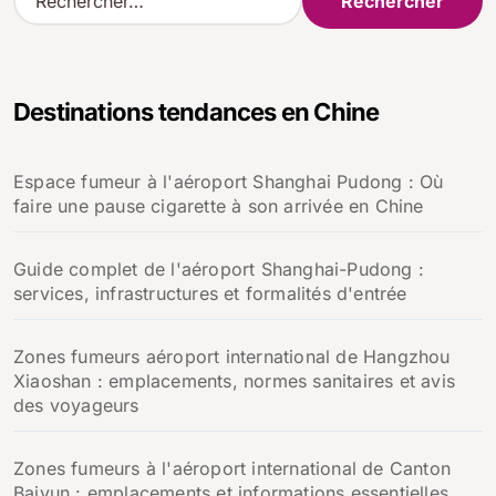
e
c
h
e
Destinations tendances en Chine
r
c
h
Espace fumeur à l'aéroport Shanghai Pudong : Où
e
faire une pause cigarette à son arrivée en Chine
r
:
Guide complet de l'aéroport Shanghai-Pudong :
services, infrastructures et formalités d'entrée
Zones fumeurs aéroport international de Hangzhou
Xiaoshan : emplacements, normes sanitaires et avis
des voyageurs
Zones fumeurs à l'aéroport international de Canton
Baiyun : emplacements et informations essentielles