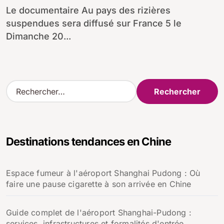
Le documentaire Au pays des rizières
suspendues sera diffusé sur France 5 le
Dimanche 20...
R
e
c
h
e
Destinations tendances en Chine
r
c
h
Espace fumeur à l'aéroport Shanghai Pudong : Où
e
faire une pause cigarette à son arrivée en Chine
r
:
Guide complet de l'aéroport Shanghai-Pudong :
services, infrastructures et formalités d'entrée