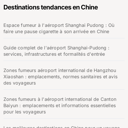
e
Destinations tendances en Chine
r
c
h
Espace fumeur à l'aéroport Shanghai Pudong : Où
e
faire une pause cigarette à son arrivée en Chine
r
:
Guide complet de l'aéroport Shanghai-Pudong :
services, infrastructures et formalités d'entrée
Zones fumeurs aéroport international de Hangzhou
Xiaoshan : emplacements, normes sanitaires et avis
des voyageurs
Zones fumeurs à l'aéroport international de Canton
Baiyun : emplacements et informations essentielles
pour les voyageurs
Les meilleures destinations en Chine pour un voyage