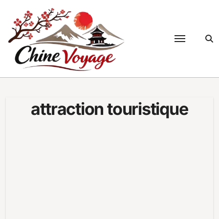
Passer
au
contenu
attraction touristique