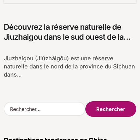
Découvrez la réserve naturelle de
Jiuzhaigou dans le sud ouest de la
Chine
Jiuzhaigou (Jiǔzhàigōu) est une réserve
naturelle dans le nord de la province du Sichuan
dans...
R
e
c
h
e
r