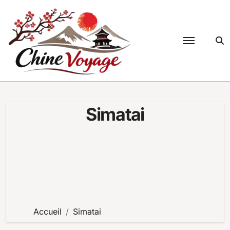
Passer
au
contenu
Simatai
Accueil
Simatai