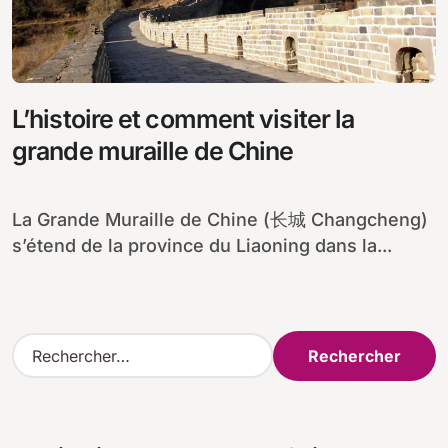
L’histoire et comment visiter la
grande muraille de Chine
La Grande Muraille de Chine (长城 Changcheng)
s’étend de la province du Liaoning dans la...
R
e
c
h
e