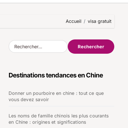
Accueil
visa gratuit
R
e
c
h
e
Destinations tendances en Chine
r
c
h
Donner un pourboire en chine : tout ce que
e
vous devez savoir
r
:
Les noms de famille chinois les plus courants
en Chine : origines et significations