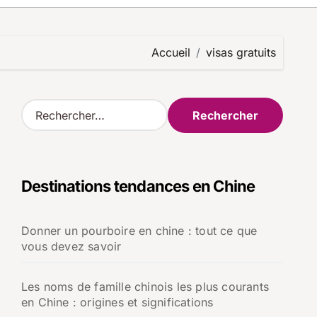
Accueil
visas gratuits
R
e
c
h
e
Destinations tendances en Chine
r
c
h
Donner un pourboire en chine : tout ce que
e
vous devez savoir
r
:
Les noms de famille chinois les plus courants
en Chine : origines et significations