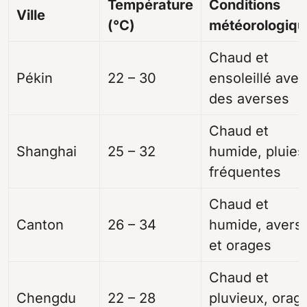
Température
Conditions
Ville
(°C)
météorologiqu
Chaud et
Pékin
22 – 30
ensoleillé avec
des averses
Chaud et
Shanghai
25 – 32
humide, pluies
fréquentes
Chaud et
Canton
26 – 34
humide, avers
et orages
Chaud et
Chengdu
22 – 28
pluvieux, orag