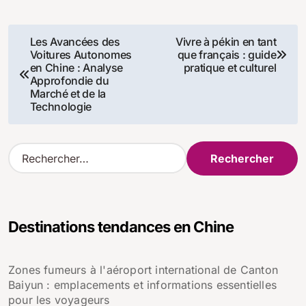
Navigation
Les Avancées des
Vivre à pékin en tant
Voitures Autonomes
que français : guide
de
en Chine : Analyse
pratique et culturel
Approfondie du
l’article
Marché et de la
Technologie
R
e
c
h
e
Destinations tendances en Chine
r
c
h
Zones fumeurs à l'aéroport international de Canton
e
Baiyun : emplacements et informations essentielles
r
pour les voyageurs