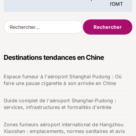
l’article
l’OMT
R
e
c
h
e
Destinations tendances en Chine
r
c
h
Espace fumeur à l'aéroport Shanghai Pudong : Où
e
faire une pause cigarette à son arrivée en Chine
r
:
Guide complet de l'aéroport Shanghai-Pudong :
services, infrastructures et formalités d'entrée
Zones fumeurs aéroport international de Hangzhou
Xiaoshan : emplacements, normes sanitaires et avis