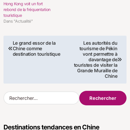
Hong Kong voit un fort
rebond de la fréquentation
touristique
Dans "Actualité"
Navigation
Le grand essor de la
Les autorités du
Chine comme
tourisme de Pékin
de
destination touristique
vont permettre à
davantage de
l’article
touristes de visiter la
Grande Muraille de
Chine
R
e
c
h
e
Destinations tendances en Chine
r