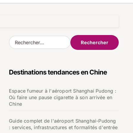
R
e
c
h
e
Destinations tendances en Chine
r
c
h
Espace fumeur à l'aéroport Shanghai Pudong :
e
Où faire une pause cigarette à son arrivée en
r
Chine
:
Guide complet de l'aéroport Shanghai-Pudong
: services, infrastructures et formalités d'entrée