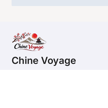
de
l’article
Chine Voyage
Guide pour préparer son séjour ou s'expatrier en Ch
Copyright @ 2