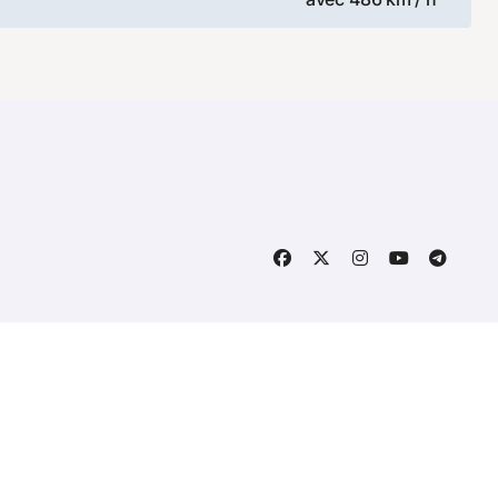
ine
026 Tous droits réservés - chinevoyage.net -
Mentions Lég