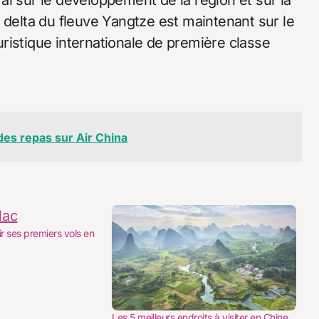
 sur le développement de la région et sur ​​la
 delta du fleuve Yangtze est maintenant sur le
ristique internationale de première classe
es repas sur Air China
 ses premiers vols en
Les 5 meilleurs endroits à visiter en Chine