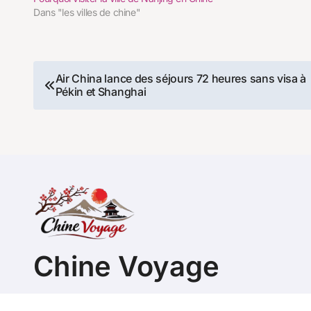
Dans "les villes de chine"
Navigation
Air China lance des séjours 72 heures sans visa à
Pékin et Shanghai
de
l’article
Chine Voyage
Guide pour préparer son séjour ou s'expatrier en Ch