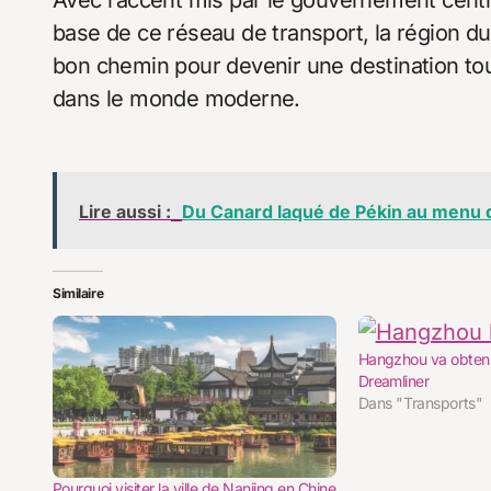
Avec l’accent mis par le gouvernement central
base de ce réseau de transport, la région du
bon chemin pour devenir une destination tou
dans le monde moderne.
Lire aussi :
Du Canard laqué de Pékin au menu d
Similaire
Hangzhou va obtenir
Dreamliner
Dans "Transports"
Pourquoi visiter la ville de Nanjing en Chine