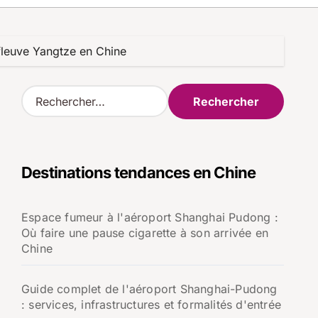
 fleuve Yangtze en Chine
R
e
c
h
e
Destinations tendances en Chine
r
c
h
Espace fumeur à l'aéroport Shanghai Pudong :
e
Où faire une pause cigarette à son arrivée en
r
Chine
:
Guide complet de l'aéroport Shanghai-Pudong
: services, infrastructures et formalités d'entrée