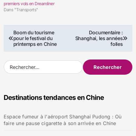
premiers vols en Dreamliner
Dans "Transports"
Navigation
Boom du tourisme
Documentaire :
pour le festival du
Shanghai, les années
de
printemps en Chine
folles
l’article
R
e
c
h
e
Destinations tendances en Chine
r
c
h
Espace fumeur à l'aéroport Shanghai Pudong : Où
e
faire une pause cigarette à son arrivée en Chine
r