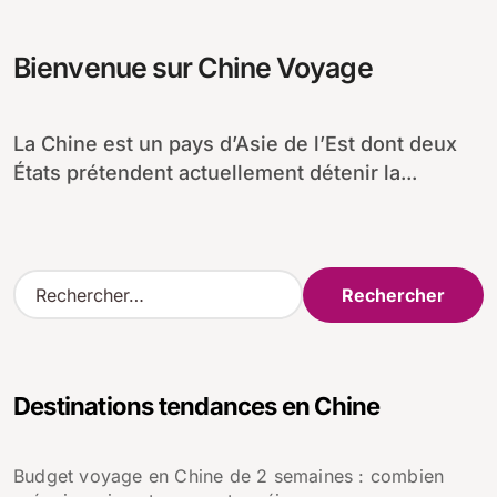
Bienvenue sur Chine Voyage
La Chine est un pays d’Asie de l’Est dont deux
États prétendent actuellement détenir la...
R
e
c
h
e
Destinations tendances en Chine
r
c
h
Budget voyage en Chine de 2 semaines : combien
e