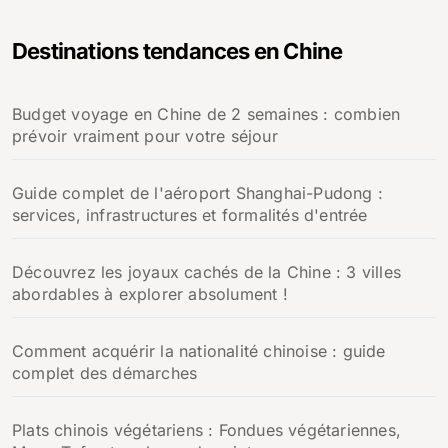
h
e
Destinations tendances en Chine
r
c
h
Budget voyage en Chine de 2 semaines : combien
e
prévoir vraiment pour votre séjour
r
:
Guide complet de l'aéroport Shanghai-Pudong :
services, infrastructures et formalités d'entrée
Découvrez les joyaux cachés de la Chine : 3 villes
abordables à explorer absolument !
Comment acquérir la nationalité chinoise : guide
complet des démarches
Plats chinois végétariens : Fondues végétariennes,