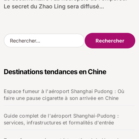
Le secret du Zhao Ling sera diffusé...
R
e
c
h
e
Destinations tendances en Chine
r
c
h
Espace fumeur à l'aéroport Shanghai Pudong : Où
e
faire une pause cigarette à son arrivée en Chine
r
:
Guide complet de l'aéroport Shanghai-Pudong :
services, infrastructures et formalités d'entrée