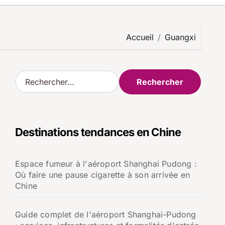
Accueil
Guangxi
R
e
c
h
e
Destinations tendances en Chine
r
c
h
Espace fumeur à l'aéroport Shanghai Pudong :
e
Où faire une pause cigarette à son arrivée en
r
Chine
:
Guide complet de l'aéroport Shanghai-Pudong