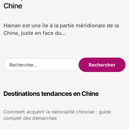
Chine
Hainan est une île à la partie méridionale de la
Chine, juste en face du...
R
e
c
h
e
Destinations tendances en Chine
r
c
h
Comment acquérir la nationalité chinoise : guide
e
complet des démarches
r