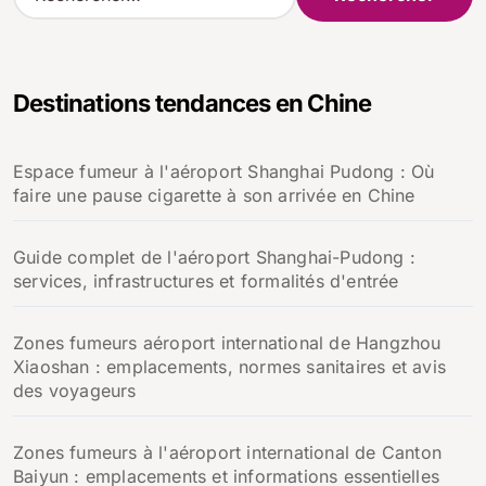
e
c
h
e
Destinations tendances en Chine
r
c
h
Espace fumeur à l'aéroport Shanghai Pudong : Où
e
faire une pause cigarette à son arrivée en Chine
r
:
Guide complet de l'aéroport Shanghai-Pudong :
services, infrastructures et formalités d'entrée
Zones fumeurs aéroport international de Hangzhou
Xiaoshan : emplacements, normes sanitaires et avis
des voyageurs
Zones fumeurs à l'aéroport international de Canton
Baiyun : emplacements et informations essentielles