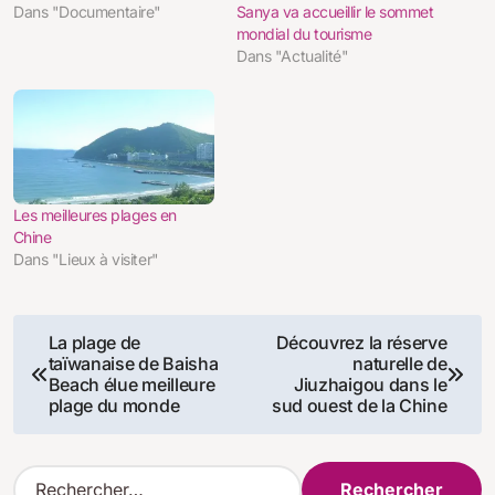
Dans "Documentaire"
Sanya va accueillir le sommet
mondial du tourisme
Dans "Actualité"
Les meilleures plages en
Chine
Dans "Lieux à visiter"
Navigation
La plage de
Découvrez la réserve
taïwanaise de Baisha
naturelle de
de
Beach élue meilleure
Jiuzhaigou dans le
plage du monde
sud ouest de la Chine
l’article
R