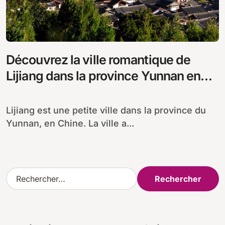
Découvrez la ville romantique de
Lijiang dans la province Yunnan en
Chine
Lijiang est une petite ville dans la province du
Yunnan, en Chine. La ville a...
R
e
c
h
e