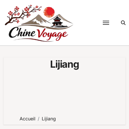
Passer
au
contenu
Lijiang
Accueil
Lijiang