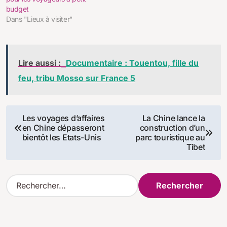
budget
Dans "Lieux à visiter"
Lire aussi :
Documentaire : Touentou, fille du
feu, tribu Mosso sur France 5
Navigation
Les voyages d’affaires
La Chine lance la
en Chine dépasseront
construction d’un
de
bientôt les Etats-Unis
parc touristique au
Tibet
l’article
R
e
c
h
e