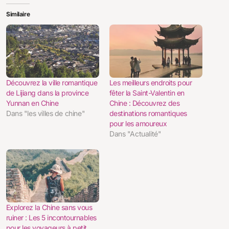
Similaire
Découvrez la ville romantique
Les meilleurs endroits pour
de Lijiang dans la province
fêter la Saint-Valentin en
Yunnan en Chine
Chine : Découvrez des
Dans "les villes de chine"
destinations romantiques
pour les amoureux
Dans "Actualité"
Explorez la Chine sans vous
ruiner : Les 5 incontournables
pour les voyageurs à petit